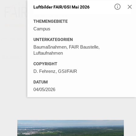
Luftbilder FAIR/GSI Mai 2026
DE
EN
THEMENGEBIETE
Campus
Impressum
Datenschutz
Kontakt
Nutzungsbedingungen
UNTERKATEGORIEN
Baumaßnahmen, FAIR Baustelle,
Luftaufnahmen
Statistiken
© GSI MEDIA LIBRARY 2026
COPYRIGHT
D. Fehrenz, GSI/FAIR
DATUM
04/05/2026