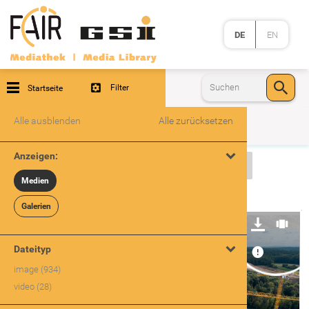
DE
EN
Filter
Startseite
Alle ausblenden
Alle zurücksetzen
Anzeigen:
FAIR CONSTRUCTION SITE
SubCategoriesEN
Medien
Medien
962
Galerien
Dateityp
image (934)
video (28)