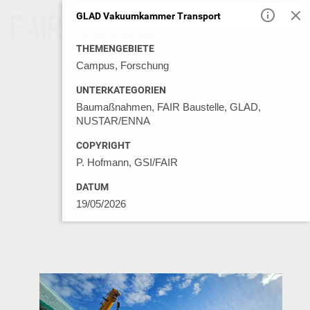
GLAD Vakuumkammer Transport
DE
EN
THEMENGEBIETE
Campus, Forschung
Impressum
Datenschutz
Kontakt
Nutzungsbedingungen
UNTERKATEGORIEN
Baumaßnahmen, FAIR Baustelle, GLAD,
NUSTAR/ENNA
Statistiken
© GSI MEDIA LIBRARY 2026
COPYRIGHT
P. Hofmann, GSI/FAIR
DATUM
19/05/2026