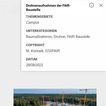
Drohnenaufnahmen der FAIR-
Baustelle
DE
EN
THEMENGEBIETE
Campus
Impressum
Datenschutz
Kontakt
Nutzungsbedingungen
UNTERKATEGORIEN
Baumaßnahmen, Drohne, FAIR Baustelle
Statistiken
© GSI MEDIA LIBRARY 2026
COPYRIGHT
M. Konradt, GSI/FAIR
DATUM
28/08/2022