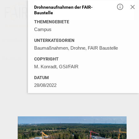
Drohnenaufnahmen der FAIR-
Baustelle
DE
EN
THEMENGEBIETE
Campus
Impressum
Datenschutz
Kontakt
Nutzungsbedingungen
UNTERKATEGORIEN
Baumaßnahmen, Drohne, FAIR Baustelle
Statistiken
© GSI MEDIA LIBRARY 2026
COPYRIGHT
M. Konradt, GSI/FAIR
DATUM
28/08/2022