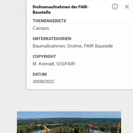
Drohnenaufnahmen der FAIR-
Baustelle
DE
EN
THEMENGEBIETE
Campus
Impressum
Datenschutz
Kontakt
Nutzungsbedingungen
UNTERKATEGORIEN
Baumaßnahmen, Drohne, FAIR Baustelle
Statistiken
© GSI MEDIA LIBRARY 2026
COPYRIGHT
M. Konradt, GSI/FAIR
DATUM
28/08/2022