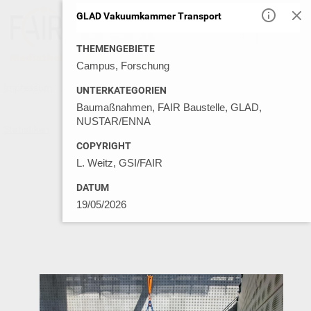
GLAD Vakuumkammer Transport
DE
EN
THEMENGEBIETE
Campus, Forschung
Impressum
Datenschutz
Kontakt
Nutzungsbedingungen
UNTERKATEGORIEN
Baumaßnahmen, FAIR Baustelle, GLAD,
NUSTAR/ENNA
Statistiken
© GSI MEDIA LIBRARY 2026
COPYRIGHT
L. Weitz, GSI/FAIR
DATUM
19/05/2026