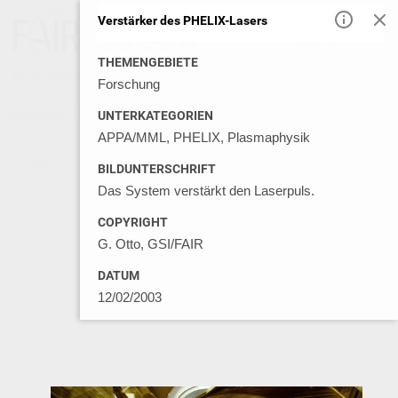
Verstärker des PHELIX-Lasers
DE
EN
THEMENGEBIETE
Forschung
Impressum
Datenschutz
Kontakt
Nutzungsbedingungen
UNTERKATEGORIEN
APPA/MML, PHELIX, Plasmaphysik
Statistiken
© GSI MEDIA LIBRARY 2026
BILDUNTERSCHRIFT
Das System verstärkt den Laserpuls.
COPYRIGHT
G. Otto, GSI/FAIR
DATUM
12/02/2003